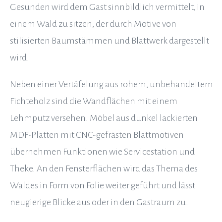
Gesunden wird dem Gast sinnbildlich vermittelt, in
einem Wald zu sitzen, der durch Motive von
stilisierten Baumstämmen und Blattwerk dargestellt
wird.
Neben einer Vertäfelung aus rohem, unbehandeltem
Fichteholz sind die Wandflächen mit einem
Lehmputz versehen. Möbel aus dunkel lackierten
MDF-Platten mit CNC-gefrästen Blattmotiven
übernehmen Funktionen wie Servicestation und
Theke. An den Fensterflächen wird das Thema des
Waldes in Form von Folie weiter geführt und lässt
neugierige Blicke aus oder in den Gastraum zu.