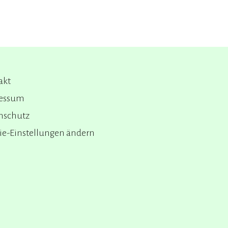
akt
essum
nschutz
ie-Einstellungen ändern